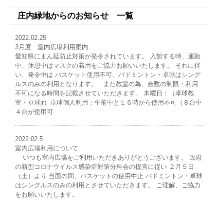
庄内緑地からのお知らせ 一覧
2022.02.25
3月度 室内広場利用案内
愛知県にまん延防止対策が発令されています。 入館する時、運動
中、休憩中はマスクの着用をご協力お願いいたします。 それに伴
い、発令中は バスケット使用不可、バドミントン・卓球はシング
ルスのみの利用となります。 また教室の為、台数の制限・利用
不可になる時間を記載させていただきます。 木曜日：（卓球教
室・卓球jr）卓球個人利用：午前中と１６時から使用不可（８台中
４台が使用可
2022.02.5
室内広場利用について
いつも室内広場をご利用いただきありがとうございます。 政府
の新型コロナウイルス感染症対策分科会の提言に従い ２月５日
（土）より 当面の間、バスケットの使用中止 バドミントン・卓球
はシングルスのみの利用とさせていただきます。 ご理解、ご協力
をお願いいたします。