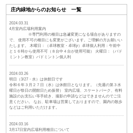
庄内緑地からのお知らせ 一覧
2024.03.31
4月室内広場利用案内
※専門利用の種目は急遽変更になる場合がありますの
で、 使用不可の種目にも変更がございます。ご理解の方お願いい
たします。 木曜日：（卓球教室・卓球jr）卓球個人利用：午前中
と１６時から使用不可（８台中４台が使用可能） 火曜日：（バド
ミントン教室）バドミントン個人利
2024.03.26
明日（3/27・水）は休館日です
令和６年３月２７日（水）は休館日となります。（先週の第３水
曜日が祭日の開館日ため振替） 室内広場、スケートパーク、有料
施設のお支払い等手続き、撮影の申請などはできませんのでご注
意ください。 なお、駐車場は営業しておりますので、園内の散歩
などはご利用いただけます。
2024.03.16
3月17日室内広場利用種目について