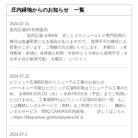
庄内緑地からのお知らせ 一覧
2024.07.31
室内広場8月利用案内
室内広場 令和6年 月ごとスケジュール1 ※専門利用の
種目は急遽変更になる場合がありますので、 使用不可の種目にも
変更がございます。ご理解の方お願いいたします。 木曜日：（卓
球教室・卓球jr）卓球個人利用：午前中と１６時から使用不可（８
台中４台が使用可能） 火曜日：（バドミン
2024.07.22
ピクニック広場B区画のリニューアル工事のお知らせ
バーベキュー可能なピクニック広場B区画はリニューアル工事のた
め、 令和6年10月1日（火）～令和7年5月末（予定）までご利用い
ただけません。 工事期間中はピクニック広場A区画の一部、もし
くは機材レンタルサービス（有料）をご利用ください。 機材レ
ンタルサービス「BBQ CANVAS庄内緑地」 詳しくはこちら
→https://bbqcanvas.jp/shonairyokuchi/ &
2024.07.2