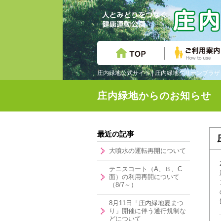
庄内緑地公式サイト | 庄内緑地グリーンプラザ |
庄内緑地からのお知らせ
最近の記事
大噴水の運転再開について
テニスコート（A、Ｂ、C
面）の利用再開について
（8/7～）
8月11日「庄内緑地夏まつ
り」開催に伴う通行規制な
どについて