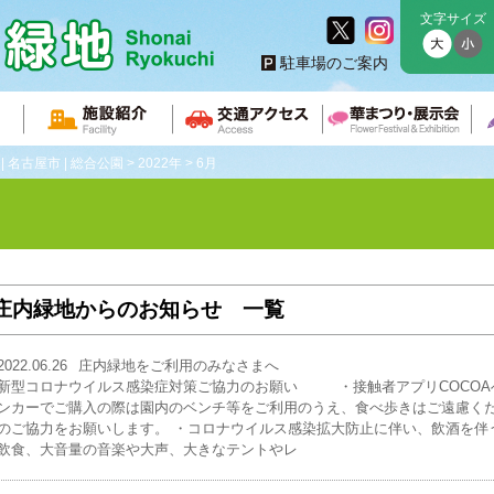
文字サイズ
駐車場のご案内
 名古屋市 | 総合公園
>
2022年
>
6月
庄内緑地からのお知らせ 一覧
2022.06.26
庄内緑地をご利用のみなさまへ
新型コロナウイルス感染症対策ご協力のお願い ・接触者アプリCOCOA
ンカーでご購入の際は園内のベンチ等をご利用のうえ、食べ歩きはご遠慮く
のご協力をお願いします。 ・コロナウイルス感染拡大防止に伴い、飲酒を伴
飲食、大音量の音楽や大声、大きなテントやレ